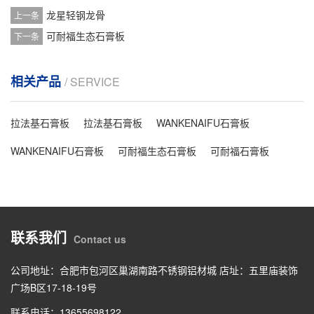
龙星轻钢龙骨
上一条
可耐福生态石膏板
下一条
相关产品
/ SERVICE
拉法基石膏板
拉法基石膏板
WANKENAIFU石膏板
WANKENAIFU石膏板
可耐福生态石膏板
可耐福石膏板
联系我们
Contact us
公司地址：合肥市包河区巢湖南路不锈钢铝材城 店址：五里庙装饰
广场B区17-18-19号
联系电话：13655698122